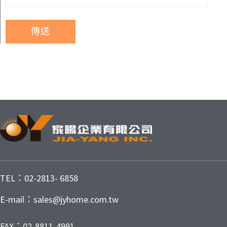
TEL：02-2813- 6858
E-mail：sales@jyhome.com.tw
FAX：02-8811-4991