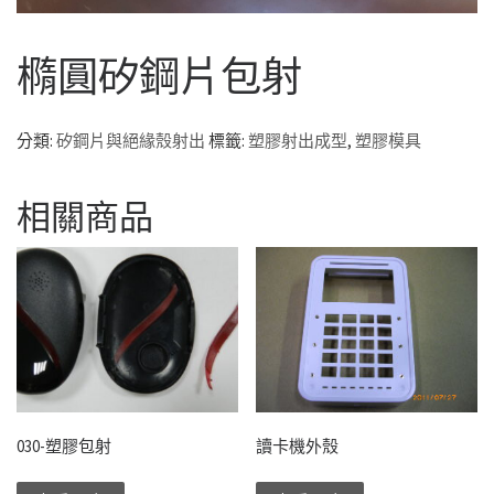
橢圓矽鋼片包射
分類:
矽鋼片與絕緣殼射出
標籤:
塑膠射出成型
,
塑膠模具
相關商品
030-塑膠包射
讀卡機外殼