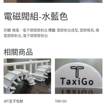
電磁閥組-水藍色
分類:
機電、電子類塑膠射出
標籤:
塑膠射出成型
,
塑膠模具
,
機
電塑膠射出
,
電子類塑膠射出
相關商品
20T定子包射
TAXI GO