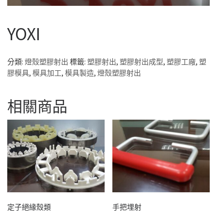
YOXI
分類:
燈殼塑膠射出
標籤:
塑膠射出
,
塑膠射出成型
,
塑膠工廠
,
塑
膠模具
,
模具加工
,
模具製造
,
燈殼塑膠射出
相關商品
定子絕緣殼類
手把埋射