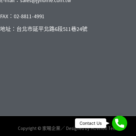
E-mail：sales@jyhome.com.tw
FAX：02-8811-4991
地址：台北市延平北路6段511巷24號
Phone
Contact Us
Copyright © 家暘企業／ Designed by
HOWMAI Tech.