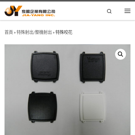
Skip to content
Search
首頁
»
特殊射出/整機射出
»
特殊咬花