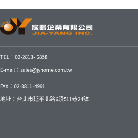
TEL：02-2813- 6858
E-mail：sales@jyhome.com.tw
FAX：02-8811-4991
地址：台北市延平北路6段511巷24號