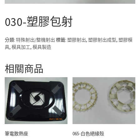
030-塑膠包射
分類:
特殊射出/整機射出
標籤:
塑膠射出
,
塑膠射出成型
,
塑膠模
具
,
模具加工
,
模具製造
相關商品
筆電散熱座
065-白色絕緣殼